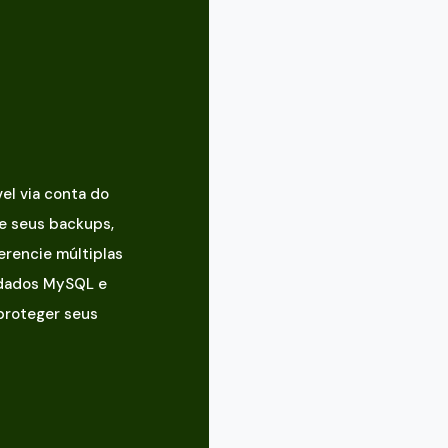
el via conta do
e seus backups,
gerencie múltiplas
 dados MySQL e
proteger seus