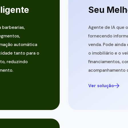
ligente
Seu Melh
 barbearias,
Agente de IA que o
segmentos,
fornecendo informa
rmação automática
venda. Pode ainda 
cidade tanto para o
o imobiliário e o ve
to, reduzindo
financiamentos, co
imento.
acompanhamento de
Ver solução